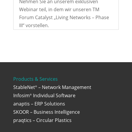
Nehmen Sie an unserem exklusiven
Webinar teil, in dem wir unseren TM
Forum Catalyst „Living Networks – Phase
III“ vorstellen.
Products & Services
StableNet
– Network Management
®
Infosim
Individual Software
®
anaptis – ERP Solutions
SKOOR – Business Intelligence
praqtics – Circular Plastics